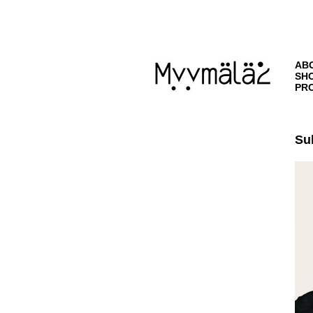
AB
SH
PR
Su