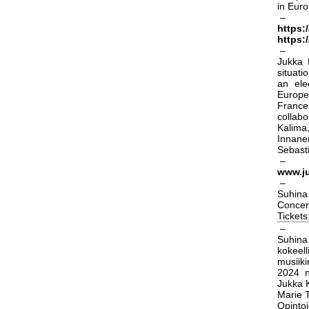
in Euro
–
https:
https:
–
Jukka 
situati
an ele
Europe
France
collab
Kalima
Innane
Sebasti
–
www.j
–
Suhina
Concert
Tickets
–
Suhina
kokeel
musiik
2024 ne
Jukka 
Marie T
Opinto