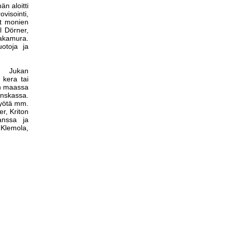
n aloitti
isointi,
yt monien
l Dörner,
Nakamura.
uotoja ja
o. Jukan
 kera tai
an maassa
anskassa.
styötä mm.
r, Kriton
anssa ja
i Klemola,