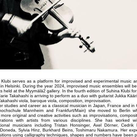
Klubi
serves as a platform for improvised and experimental music 
hin Helsinki. During the year 2024, improvised music ensembles will be
s held at the Myymälä2 gallery. In the fourth edition of
Suhina
Klubi
for
rie Takahashi is arriving to perform as a duo with guitarist Jukka Käär
akahashi viola, baroque viola, composition, improvisation.
er studies and career as a classical musician in Japan, France and i
hochschule Mannheim and Frankfurt/Main) she moved to Berlin w
 more original and creative activities such as improvisations, composi
orations with artists from various disciplines. She has worked w
ational musicians including Tristan Honsinger, Axel Dörner, Cedrik
 Doneda, Sylvia Hinz, Burkhard Beins, Toshimaru Nakamura. Her exp
itions using calligraphy techniques, shapes and numbers have been 