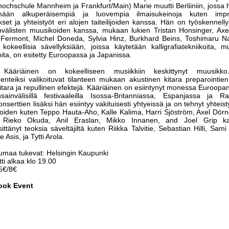
ochschule Mannheim ja Frankfurt/Main) Marie muutti Berliiniin, jossa hä
mään alkuperäisempiä ja luovempia ilmaisukeinoja kuten improv
kset ja yhteistyöt eri alojen taiteilijoiden kanssa. Hän on työskennell
nvälisten muusikoiden kanssa, mukaan lukien Tristan Honsinger, Axe
 Fermont, Michel Doneda, Sylvia Hinz, Burkhard Beins, Toshimaru 
okeellisia sävellyksiään, joissa käytetään kalligrafiatekniikoita, m
ta, on esitetty Euroopassa ja Japanissa.
 Kääriäinen on kokeelliseen musiikkiin keskittynyt muusikk
enteiksi valikoituvat tilanteen mukaan akustinen kitara preparointien
tara ja repullinen efektejä. Kääriäinen on esiintynyt monessa Euroop
sainvälisillä festivaaleilla Isossa-Britanniassa, Espanjassa ja R
nserttien lisäksi hän esiintyy vakituisesti yhtyeissä ja on tehnyt yhtei
iden kuten Teppo Hauta-Aho, Kalle Kalima, Harri Sjöström, Axel Dörne
 Rieko Okuda, Anil Eraslan, Mikko Innanen, and Joel Grip k
ittänyt teoksia säveltäjiltä kuten Riikka Talvitie, Sebastian Hilli, Sam
 Asis, ja Tytti Arola.
umaa tukevat: Helsingin Kaupunki
ti alkaa klo 19.00
15€/8€
ook Event