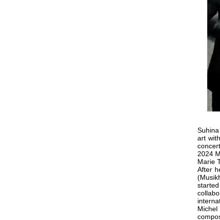
Suhina
art wit
concert
2024 Ma
Marie T
After h
(Musik
started
collab
intern
Michel
compos