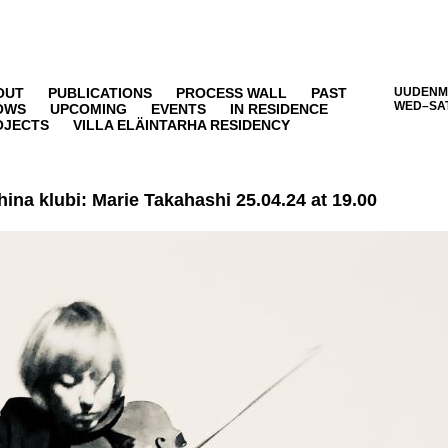
OUT
PUBLICATIONS
PROCESS WALL
PAST
UUDENMA
WED–SAT
OWS
UPCOMING
EVENTS
IN RESIDENCE
OJECTS
VILLA ELÄINTARHA RESIDENCY
hina klubi:
Marie Takahashi
25.04.24 at 19.00