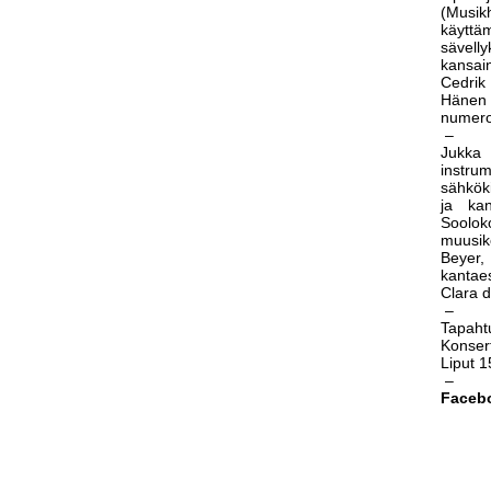
(Musikh
käyttä
sävelly
kansai
Cedrik
Hänen k
numeroi
–
Jukka
instrum
sähköki
ja kan
Sooloko
muusiko
Beyer,
kantaes
Clara de
–
Tapaht
Konsert
Liput 
–
Faceb