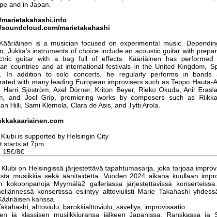
pe and in Japan.
//marietakahashi.info
//soundcloud.com/marietakahashi
Kääriäinen is a musician focused on experimental music. Dependin
on, Jukka’s instruments of choice include an acoustic guitar with prepar
ctric guitar with a bag full of effects. Kääriäinen has performe
an countries and at international festivals in the United Kingdom, S
. In addition to solo concerts, he regularly performs in bands
orated with many leading European improvisers such as Teppo Hauta-A
, Harri Sjöström, Axel Dörner, Kriton Beyer, Rieko Okuda, Anil Erasl
n, and Joel Grip, premiering works by composers such as Riikka T
an Hilli, Sami Klemola, Clara de Asis, and Tytti Arola.
ukkakaariainen.com
Klubi
is supported by Helsingin City
 starts at 7pm
: 15€/8€
Klubi
on Helsingissä järjestettävä tapahtumasarja, joka tarjoaa improvi
lista musiikkia sekä äänitaidetta. Vuoden 2024 aikana kuullaan impr
in kokoonpanoja Myymälä2 galleriassa järjestettävissä konserteiss
ljännessä konsertissa esiintyy alttoviulisti Marie Takahashi yhdessä 
Kääriäisen kanssa.
akahashi, alttoviulu, barokkialttoviulu, sävellys, improvisaatio.
jen ja klassisen musiikkiuransa jälkeen Japanissa, Ranskassa ja 