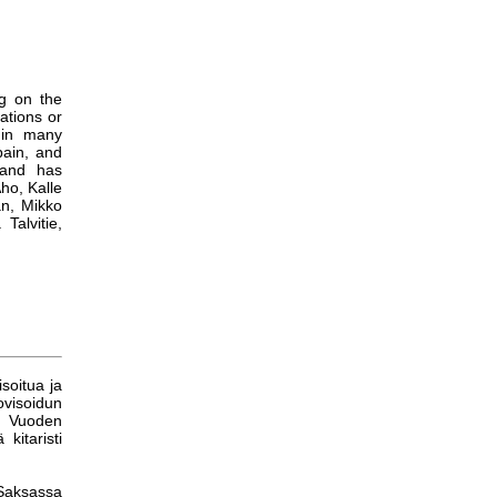
g on the
ations or
d in many
pain, and
 and has
ho, Kalle
an, Mikko
alvitie,
soitua ja
ovisoidun
a. Vuoden
kitaristi
Saksassa