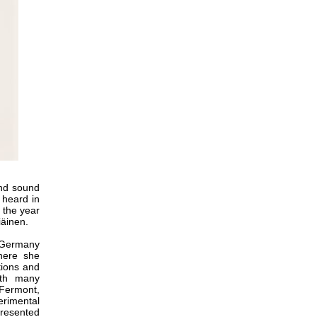
and sound
 heard in
 the year
iäinen.
n Germany
here she
tions and
ith many
 Fermont,
erimental
presented