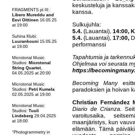
keskusteluja ja kanssakä
FRAGMENTS pt III:
kanssa.
Libero Mureddu and
Eevi Oittinen
16.05.25
Sulkujuhla:
at 19:00
5.4.
(Lauantai),
14:00, K
Suhina Klubi:
5.4.
(Lauantai),
17:00,
D
Luurankouni
15.05.25
performanssi
at 19:00
Tapahtumia ja tarkennuks
Microtonal Music
Studios:
Microtonal
Ohjelmaa voi seurata m
String Quartet
,
https://becomingmany
04.05.2025 at 20:00
Becoming Many
esit
Microtonal Music
paradoksien ja hoivan k
Studios:
Petri Kumela
02.05.2025 at 19:00
Christian Fernández M
Microtonal Music
Diario de Crianza.
Sei
Studios:
Tuuli
varoitusaika, seit
Lindeberg
29.04.2025
at 18:00
maanjäristys, kun vauv
elämään. Tämä päiväkir
“Photogrammetry in