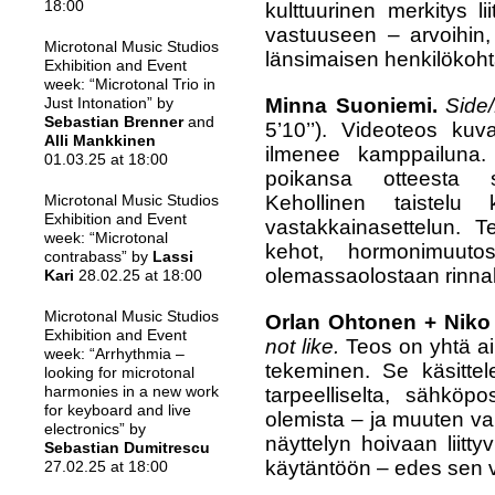
18:00
kulttuurinen merkitys l
vastuuseen – arvoihin, 
Microtonal Music Studios
länsimaisen henkilökoh
Exhibition and Event
week: “Microtonal Trio in
Minna Suoniemi.
Side
Just Intonation” by
Sebastian Brenner
and
5’10’’).
Videoteos kuva
Alli Mankkinen
ilmenee kamppailuna. Ä
01.03.25 at 18:00
poikansa otteesta s
Kehollinen taistelu
Microtonal Music Studios
Exhibition and Event
vastakkainasettelun. Te
week: “Microtonal
kehot, hormonimuutos
contrabass” by
Lassi
olemassaolostaan rinna
Kari
28.02.25 at 18:00
Microtonal Music Studios
Orlan Ohtonen + Nik
Exhibition and Event
not like.
Teos on yhtä ai
week: “Arrhythmia –
tekeminen. Se käsittel
looking for microtonal
harmonies in a new work
tarpeelliselta, sähköp
for keyboard and live
olemista – ja muuten va
electronics” by
näyttelyn hoivaan liitty
Sebastian Dumitrescu
käytäntöön – edes sen ve
27.02.25 at 18:00