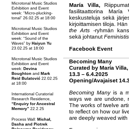
Microtonal Music Studios
María Villa,
Riippumat
Exhibition and Event
fasilitaattorina María
week: “Micro-plucking-
keskusteluja sekä järjes
tonal” 26.02.25 at 18:00
kirjoittamisen tiloja. Hän
Microtonal Music Studios
the Arts
-ryhmän kanss
Exhibition and Event
sekä johtanut
Feministis
week: “Sound of the
Waves” by
Haiyun Yu
Facebook Event
23.02.25 at 18:00
Microtonal Music Studios
Becoming Many
Exhibition and Event
Curated by María Villa
week:
Devina
13.3 – 6.4.2025
Boughton
and
Mark
Reid Bulatović
22.02.25
Opening/Avajaiset
14.
at 18:00
Becoming Many
is a mu
International Curatorial
ways we are undone, 
Research Residence,
“Enquiry for Ancestral
The works of twelve arti
Memory”
22.2.25
to reflect on how our live
are deeply weaved with t
Process Wall:
Michał,
Dasha
and
Piotrek