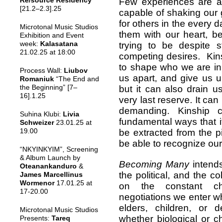
Re/
source Residency
Few experiences are as
[21.2–2.3].25
capable of shaking our 
for others in the every da
Microtonal Music Studios
them with our heart, be
Exhibition and Event
week:
Kalasatana
trying to be despite s
21.02.25 at 18:00
competing desires. Kin
to shape who we are in
Process Wall:
Liubov
us apart, and give us 
Romaniuk
“The End and
the Beginning” [7–
but it can also drain u
16].1.25
very last reserve. It can 
demanding. Kinship 
Suhina Klubi:
Livia
fundamental ways that 
Schweizer
23.01.25 at
19.00
be extracted from the p
be able to recognize ou
“NKYINKYIM”, Screening
& Album Launch by
Becoming Many
intend
Oteanankanduro
&
the political, and the col
James Marcellinus
Wormenor
17.01.25 at
on the constant cha
17-20.00
negotiations we enter w
elders, children, or d
Microtonal Music Studios
whether biological or 
Presents:
Tareq