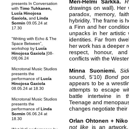
Meri-Helmi Särkkä.
R
presents In Conversation
drawings on wall). Her 
with
Timo Tuhkanen,
Lucía Hinojosa
paradox, memory, faith
Gaxiola,
and
Linda
hybridity. The frame is h
Sormin
09.05.24 at
a Finn and her conditio
17.30
unpacks in her artisti
“Writing with Echo & The
identities. Far from dwe
Space Between”,
her work has a deeper r
workshop by
Lucía
respect, honour, and 
Hinojosa Gaxiola
[08-
conflicts with the West
09].06.24
Microtonal Music Studios
Minna Suoniemi.
Si
presents the
sound, 5’10)
Bond
por
performance of
Lucía
appears to be a wrestli
Hinojosa Gaxiola
08.05.24 at 18.30
attempts to escape wi
battle intertwine in t
Microtonal Music Studios
Teenage and menopausa
presents the
changes negotiate their
performance of
Linda
Sormin
06.06.24 at
18.30
Orlan Ohtonen + Nik
not like
is an artwork