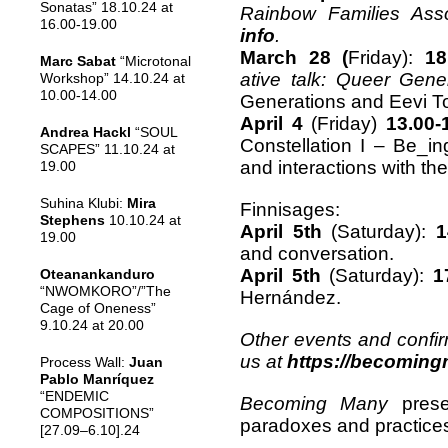
Sonatas” 18.10.24 at
Rainbow Families Asso
16.00-19.00
info
.
March 28 (
Friday):
18
Marc Sabat
“Microtonal
ative talk: Queer Gen
Workshop” 14.10.24 at
10.00-14.00
Generations and Eevi T
April 4
(Friday)
13.00-
Andrea Hackl
“SOUL
Constellation I – Be_i
SCAPES” 11.10.24 at
and interactions with the
19.00
Suhina Klubi:
Mira
Finnisages:
Stephens
10.10.24 at
April 5th
(Saturday):
14
19.00
and conversation.
April 5th
(Saturday):
17
Oteanankanduro
“NWOMKORO”/”The
Hernández.
Cage of Oneness”
9.10.24 at 20.00
Other events and confi
us at
https://becoming
Process Wall:
Juan
Pablo Manríquez
“ENDEMIC
Becoming Many
pres
COMPOSITIONS”
paradoxes and practices
[27.09–6.10].24