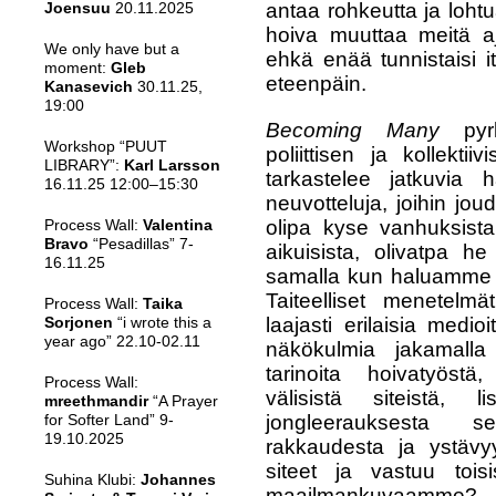
antaa rohkeutta ja loht
Joensuu
20.11.2025
hoiva muuttaa meitä aj
We only have but a
ehkä enää tunnistaisi 
moment:
Gleb
eteenpäin.
Kanasevich
30.11.25,
19:00
Becoming Many
pyrki
Workshop “PUUT
poliittisen ja kollektii
LIBRARY”:
Karl Larsson
tarkastelee jatkuvia 
16.11.25 12:00–15:30
neuvotteluja, joihin j
olipa kyse vanhuksista,
Process Wall:
Valentina
Bravo
“Pesadillas” 7-
aikuisista, olivatpa he
16.11.25
samalla kun haluamme m
Taiteelliset menetelmä
Process Wall:
Taika
laajasti erilaisia medio
Sorjonen
“i wrote this a
year ago” 22.10-02.11
näkökulmia jakamalla
tarinoita hoivatyöst
Process Wall:
välisistä siteistä, l
mreethmandir
“A Prayer
jongleerauksesta se
for Softer Land” 9-
19.10.2025
rakkaudesta ja ystävy
siteet ja vastuu to
Suhina Klubi:
Johannes
maailmankuvaamme? J