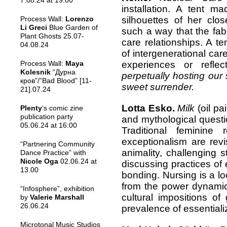
7.08.24 at 19.00
installation. A tent m
silhouettes of her clo
Process Wall:
Lorenzo
Li Greci
Blue Garden of
such a way that the fab
Plant Ghosts 25.07-
care relationships. A t
04.08.24
of intergenerational car
experiences or reflec
Process Wall:
Maya
Kolesnik
“Дурна
perpetually hosting our 
кров”/”Bad Blood” [11-
sweet surrender.
21].07.24
Lotta Esko.
Milk
(oil pa
Plenty
‘s comic zine
publication party
and mythological questi
05.06.24 at 16:00
Traditional feminine
exceptionalism are rev
“Partnering Community
animality, challenging 
Dance Practice” with
Nicole Oga
02.06.24 at
discussing practices of 
13.00
bonding. Nursing is a loc
from the power dynamics
“Infosphere”, exhibition
cultural impositions of 
by
Valerie Marshall
26.06.24
prevalence of essentializ
Microtonal Music Studios