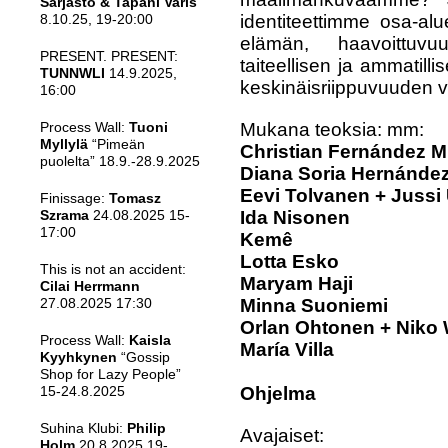
Sarjasto & Tapani Varis
identiteettimme osa-alu
8.10.25, 19-20:00
elämän, haavoittuvu
PRESENT. PRESENT:
taiteellisen ja ammatil
TUNNWLI
14.9.2025,
keskinäisriippuvuuden vä
16:00
Mukana teoksia: mm:
Process Wall:
Tuoni
Myllylä
“Pimeän
Christian Fernández M
puolelta” 18.9.-28.9.2025
Diana Soria Hernánde
Eevi Tolvanen + Jussi
Finissage:
Tomasz
Ida Nisonen
Szrama
24.08.2025 15-
17:00
Kemê
Lotta Esko
This is not an accident:
Maryam Haji
Cilai Herrmann
Minna Suoniemi
27.08.2025 17:30
Orlan Ohtonen + Niko
Process Wall:
Kaisla
María Villa
Kyyhkynen
“Gossip
Shop for Lazy People”
Ohjelma
15-24.8.2025
Suhina Klubi:
Philip
Avajaiset:
Holm
20.8.2025 19-