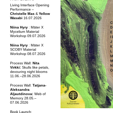
Living Interface Opening
Performance –
Christelle Mas
&
Yellow
Wasabi
16.07.2026
Niina Hyry
: Māter X
Mycelium Material
Workshop 09.07.2026
Niina Hyry
: Māter X
SCOBY Material
Workshop 08.07.2026
Process Wall:
Nita
Virkki:
Skulls like petals,
devouring night blooms
11.06.–28.06.2026
Process Wall:
Tatjana-
Aleksandra
Aljautdinova:
Web of
Memory 28.05.–
07.06.2026
Book Launch: