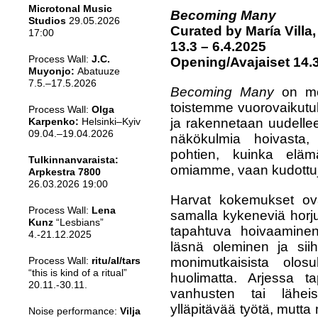
Microtonal Music
Becoming Many
Studios
29.05.2026
Curated by María Villa
17:00
13.3 – 6.4.2025
Process Wall:
J.C.
Opening/Avajaiset
14.
Muyonjo:
Abatuuze
7.5.–17.5.2026
Becoming Many
on mon
toistemme vuorovaikutu
Process Wall:
Olga
ja rakennetaan uudelleen
Karpenko:
Helsinki–Kyiv
09.04.–19.04.2026
näkökulmia hoivasta, 
pohtien, kuinka elä
Tulkinnanvaraista:
omiamme, vaan kudottu
Arpkestra 7800
26.03.2026 19:00
Harvat kokemukset ovat
Process Wall:
Lena
samalla kykeneviä horj
Kunz
“Lesbians”
tapahtuva hoivaaminen
4.-21.12.2025
läsnä oleminen ja siih
monimutkaisista olosuh
Process Wall:
ritu/al/tars
“this is kind of a ritual”
huolimatta. Arjessa t
20.11.-30.11.
vanhusten tai lähei
ylläpitävää työtä, mutta m
Noise performance:
Vilja