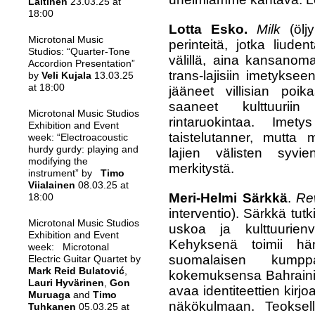
Laitinen
23.03.25 at
18:00
Lotta Esko.
Milk
(ölj
Microtonal Music
perinteitä, jotka liuden
Studios: “Quarter-Tone
välillä, aina kansanoma
Accordion Presentation”
trans-lajisiin imetykse
by
Veli Kujala
13.03.25
at 18:00
jääneet villisian poik
saaneet kulttuuri
Microtonal Music Studios
rintaruokintaa.
I
mety
Exhibition and Event
taistelutanner, mutta 
week: “Electroacoustic
hurdy gurdy: playing and
lajien välisten syvi
modifying the
merkitystä.
instrument” by
Timo
Viialainen
08.03.25 at
Meri-Helmi Särkkä
.
Rew
18:00
interventio).
Särkkä tutk
Microtonal Music Studios
uskoa ja kulttuurienv
Exhibition and Event
Kehyksenä toimii h
week: Microtonal
suomalaisen kum
Electric Guitar Quartet by
Mark Reid Bulatović
,
kokemuksensa Bahraini
Lauri Hyvärinen
,
Gon
avaa identiteettien kirjo
Muruaga
and
Timo
näkökulmaan. Teoksel
Tuhkanen
05.03.25 at