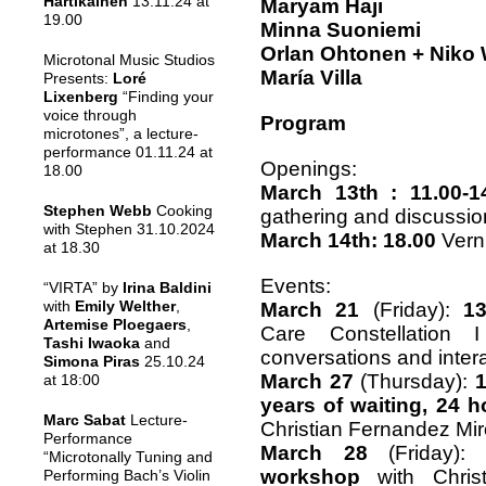
Hartikainen
13.11.24 at
Maryam Haji
19.00
Minna Suoniemi
Orlan Ohtonen + Niko
Microtonal Music Studios
María Villa
Presents:
Loré
Lixenberg
“Finding your
voice through
Program
microtones”, a lecture-
performance 01.11.24 at
Openings:
18.00
March 13th : 11.00-1
Stephen Webb
Cooking
gathering and discussio
with Stephen 31.10.2024
March 14th: 18.00
Vern
at 18.30
Events:
“VIRTA” by
Irina Baldini
with
Emily Welther
,
March 21
(Friday):
13
Artemise Ploegaers
,
Care Constellation
Tashi Iwaoka
and
conversations and interac
Simona Piras
25.10.24
March 27
(Thursday):
1
at 18:00
years of waiting, 24 ho
Marc Sabat
Lecture-
Christian Fernandez Mir
Performance
March 28
(Friday)
“Microtonally Tuning and
workshop
with Christ
Performing Bach’s Violin