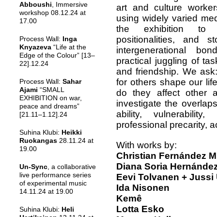
Abboushi
, Immersive
art and culture worker
workshop 08.12.24 at
using widely varied me
17.00
the exhibition to 
positionalities, and s
Process Wall:
Inga
Knyazeva
“Life at the
intergenerational bon
Edge of the Colour” [13–
practical juggling of t
22].12.24
and friendship. We ask:
for others shape our li
Process Wall:
Sahar
Ajami
“SMALL
do they affect other 
EXHIBITION on war,
investigate the overlaps
peace and dreams”
ability, vulnerability
[21.11–1.12].24
professional precarity, 
Suhina Klubi:
Heikki
Ruokangas
28.11.24 at
With works by:
19.00
Christian Fernández M
Diana Soria Hernánde
Un-Sync
, a collaborative
live performance series
Eevi Tolvanen + Jussi
of experimental music
Ida Nisonen
14.11.24 at 19.00
Kemê
Lotta Esko
Suhina Klubi:
Heli