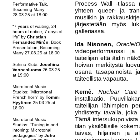
Process Wall
-tilassa 
Performative Talk,
Becoming Many
yhteen queer- ja trans
28.03.25 at 18:00
musiikin ja rakkauskirje
järjestetään myös lu
“7 years of waiting, 24
galleriassa.
hours of notice, 7 days of
life” by
Christian
Fernandez Mirón
, Book
Ida Nisonen,
Oracle/
Presentation, Becoming
videoperformanssi ja
Many 27.03.25 at 18:00
taiteilijan että äidin n
hoivan merkitystä luovu
Suhina Klubi:
Josefiina
Vannesluoma
26.03.25
osana tasapainoista j
at 19:00
taiteellista vapautta.
Microtonal Music
Kemê.
Nuclear Care 
Studios: “Microtonal
French horn” by
Tommi
installaatio.
Puuvillaka
Hyytinen
25.03.25 at
taiteilijan lähimpien p
18:00
yhdistetty tavalla, jok
Tämä intersukupolvista 
Microtonal Music
Studios: “Tuning in and
tilan yksilöllisille koke
intoning: Microtonal
taivas, hiljainen ja 
pedagogies” by
Juho
unelmiamme kantava. L