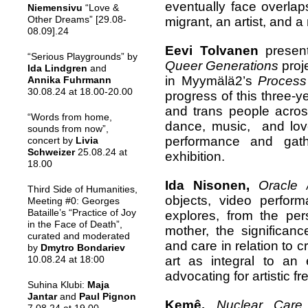
eventually face overlap
Niemensivu
“Love &
Other Dreams” [29.08-
migrant, an artist, and a
08.09].24
Eevi Tolvanen
presen
“Serious Playgrounds” by
Queer Generations
proj
Ida Lindgren
and
in Myymälä2’s
Process
Annika Fuhrmann
30.08.24 at 18.00-20.00
progress of this three-ye
and trans people acros
“Words from home,
dance, music, and love
sounds from now”,
performance and gath
concert by
Livia
Schweizer
25.08.24 at
exhibition.
18.00
Ida Nisonen,
Oracle
Third Side of Humanities,
objects, video perfor
Meeting #0: Georges
Bataille’s “Practice of Joy
explores, from the per
in the Face of Death”,
mother, the significan
curated and moderated
and care in relation to cr
by
Dmytro Bondariev
art as integral to an eq
10.08.24 at 18:00
advocating for artistic f
Suhina Klubi:
Maja
Jantar
and
Paul Pignon
Kemê.
Nuclear Care 