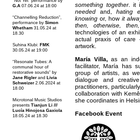
“Not Yet” performance by
something together
. it
G.A
07.06.24 at 18:00
needed
and,
hating 
“Channelling Reduction”,
knowing
or, how
it alw
performance by
Simon
then, otherwise, then,
Whetham
31.05.24 at
technologies of an exhi
18.30
actual praxis of car
Suhina Klubi:
FMK
artwork.
30.05.24 at 19:00
María Villa,
as an ind
“Resonate Tubes: A
facilitator, María has 
communal hour of
group of artists, as we
restorative sounds” by
Jane Rigler
and
Livia
dialogue and creative
Schweizer
2.06.2024 at
practitioners, particularl
18.00
collaboration with Kemê
she coordinates in Helsi
Microtonal Music Studios
presents
Tianjun Li ///
Lucía Hinojosa Gaxiola
Facebook Event
18.05.24 at 18.30