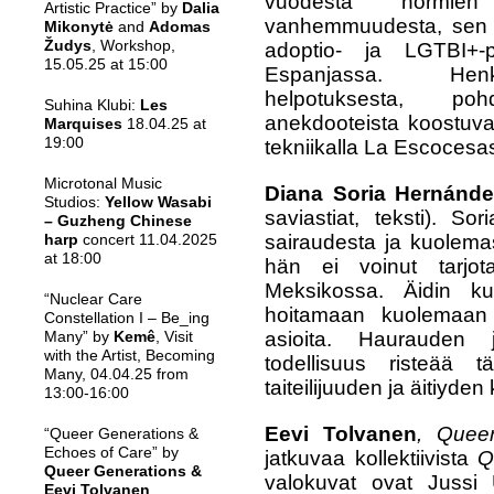
vuodesta normien 
Artistic Practice” by
Dalia
vanhemmuudesta, sen h
Mikonytė
and
Adomas
Žudys
, Workshop,
adoptio- ja LGTBI+
15.05.25 at 15:00
Espanjassa. Henki
helpotuksesta, poh
Suhina Klubi:
Les
anekdooteista koostuva
Marquises
18.04.25 at
19:00
tekniikalla La Escocesa
Microtonal Music
Diana Soria Hernánd
Studios:
Yellow Wasabi
saviastiat, teksti).
Sori
– Guzheng Chinese
sairaudesta ja kuolem
harp
concert 11.04.2025
at 18:00
hän ei voinut tarjota
Meksikossa. Äidin k
“Nuclear Care
hoitamaan kuolemaan l
Constellation I – Be_ing
asioita. Haurauden 
Many” by
Kemê
, Visit
with the Artist, Becoming
todellisuus risteää
Many, 04.04.25 from
taiteilijuuden ja äitiyd
13:00-16:00
Eevi Tolvanen
, Queer
“Queer Generations &
Echoes of Care” by
jatkuvaa kollektiivista
Q
Queer Generations &
valokuvat ovat Jussi
Eevi Tolvanen
,