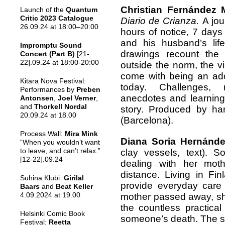
Christian Fernández 
Launch of the
Quantum
Critic 2023 Catalogue
Diario de Crianza.
A jou
26.09.24 at 18:00–20:00
hours of notice, 7 days
and his husband’s lif
Impromptu Sound
drawings recount the 
Concert (Part B)
[21-
22].09.24 at 18:00-20:00
outside the norm, the vi
come with being an ado
Kitara Nova Festival:
today. Challenges, rel
Performances by
Preben
anecdotes and learning
Antonsen
,
Joel Verner
,
and
Thorkell Nordal
story. Produced by h
20.09.24 at 18.00
(Barcelona).
Process Wall:
Mira Mink
Diana Soria Hernánd
“When you wouldn’t want
to leave, and can’t relax.”
clay vessels, text). S
[12-22].09.24
dealing with her mot
distance. Living in Fi
Suhina Klubi:
Girilal
provide everyday care 
Baars
and
Beat Keller
4.09.2024 at 19.00
mother passed away, she
the countless practical
Helsinki Comic Book
someone’s death. The situ
Festival:
Reetta