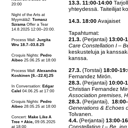
13.3. 11:00-14:00
Tarjo
20:00
yhteydessä. Taiteilijat 
Night of the Arts at
Myymälä2:
Tomasz
14.3. 18:00
Avajaiset
Szrama
Offer a Tear
14.8.2025 12:00–20:00.
Tapahtumat:
21.3.
(Perjantai)
13:00-1
Process Wall:
Jurgita
Wru
18.7–03.8.25
Care Constellation I – 
keskusteluja ja kanssakä
Croquis Nights:
Pedro
kanssa.
Aibeo
25.06.25 at 18:00
27.3.
(Torstai)
18:00-19
Process Wall:
Alexandra
Koskinen
[6.–22.6].25
Fernandez Mirón.
28.3.
(Perjantai)
10:00-
In Conversation:
Edgar
Christian Fernandez Mi
Calel
04.06.25 at 17:00
Association premises, H
28.3.
(
Perjantai),
18:00-
Croquis Nights:
Pedro
Aibeo
28.05.25 at 18:00
Generations & Echoes o
Tolvanen.
Concert:
Make Like A
4.4.
(Perjantai)
13:00-16
Tree + Akie,
09.05.2025
Constellation I – Be_in
at 18:00